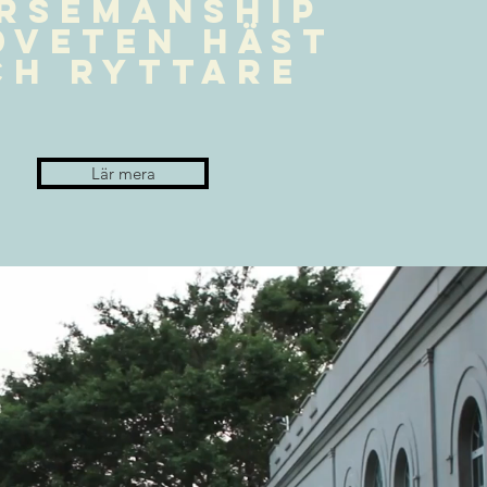
rsemanship
dveten häst
ch ryttare
Lär mera