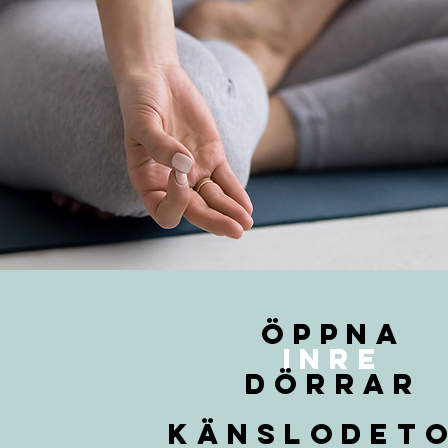
öppna
inre
dörrar
Känslodet