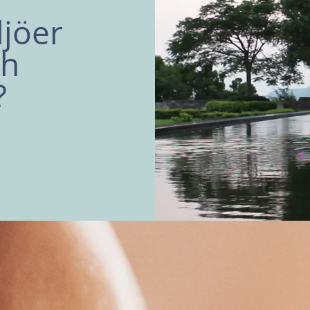
ljöer
ch
?