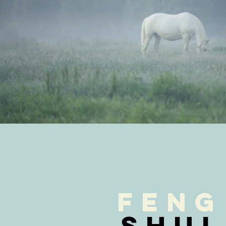
feng
Shui