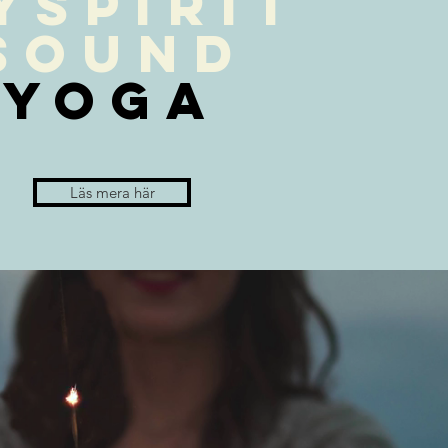
yspirit
sound
yoga
Läs mera här