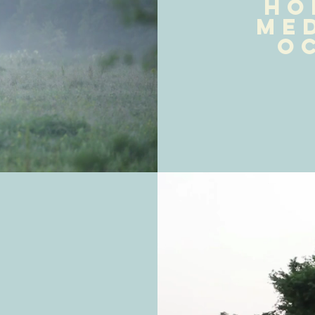
ho
me
o