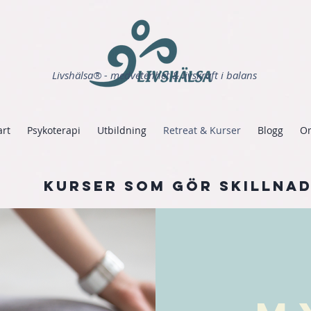
Livshälsa® - medvetenhet & livskraft i balans
art
Psykoterapi
Utbildning
Retreat & Kurser
Blogg
O
Kurser som gör skillna