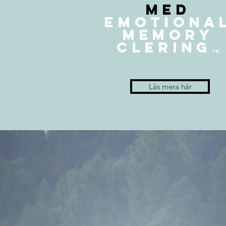
med
emotiona
memory
clering
tm
Läs mera här