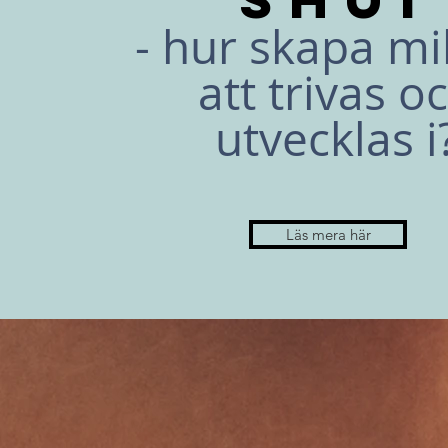
- hur skapa mi
att trivas o
utvecklas i
Läs mera här