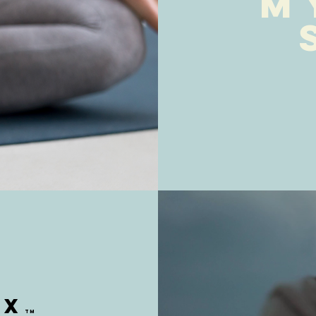
m
ox
tm