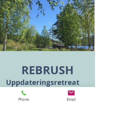
REBRUSH
Uppdateringsretreat
för My Spirit Sound
Yoga lärare
Phone
Email
Fördjupning &
personlig utveckling