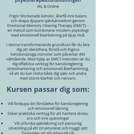
psykoterapeututbildningen
IRL & Online
Frigör blockerade känslor, återfå inre balans
och skapa djupare självkännedom genom
Emotional Memory Clearing Therapy (EMCT) –
en metod som kombinerar modern psykologi
med emotionell bearbetning på djup nivå.
I denna transformerande grundkurs får du lära
dig att identifiera, förstå och frigöra
känslomässiga mönster som påverkar ditt
välmående. Med hjälp av EMCT-metoden lär du
dig effektiva verktyg för känsloreglering,
stresshantering och emotionell återhämtning,
så att du kan möta både dig själv och andra
med större klarhet och närvaro.
Kursen passar dig som:
Vill fördjupa din förståelse för känsloreglering
och emotionell läkning
Söker praktiska verktyg för att hantera stress,
oro och inre spänningar
Vill utforska självläkning och personlig
utveckling på ett strukturerat och tryggt sätt
Överväger att gå vidare till vår