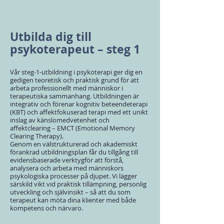
Utbilda dig till
psykoterapeut – steg 1
Vår steg-1-utbildning i psykoterapi ger dig en
gedigen teoretisk och praktisk grund för att
arbeta professionellt med människor i
terapeutiska sammanhang. Utbildningen är
integrativ och förenar kognitiv beteendeterapi
(KBT) och affektfokuserad terapi med ett unikt
inslag av känslomedvetenhet och
affektclearing – EMCT (Emotional Memory
Clearing Therapy).
Genom en välstrukturerad och akademiskt
förankrad utbildningsplan får du tillgång till
evidensbaserade verktygför att förstå,
analysera och arbeta med människors
psykologiska processer på djupet. Vi lägger
särskild vikt vid praktisk tillämpning, personlig
utveckling och självinsikt – så att du som
terapeut kan möta dina klienter med både
kompetens och närvaro.