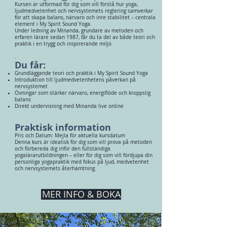
Kursen är utformad för dig som vill förstå hur yoga,
ljudmedvetenhet och nervsystemets reglering samverkar
för att skapa balans, närvaro och inre stabilitet – centrala
element i My Spirit Sound Yoga.
Under ledning av Minanda, grundare av metoden och
erfaren lärare sedan 1987, får du ta del av både teori och
praktik i en trygg och inspirerande miljö
.
Du får:
Grundläggande teori och praktik i My Spirit Sound Yoga
Introduktion till ljudmedvetenhetens påverkan på
nervsystemet
Övningar som stärker närvaro, energiflöde och kroppslig
balans
Direkt undervisning med Minanda live online
Praktisk information
Pris och Datum: Mejla för aktuella kursdatum
Denna kurs är idealisk för dig som vill prova på metoden
och förbereda dig inför den fullständiga
yogalärarutbildningen – eller för dig som vill fördjupa din
personliga yogapraktik med fokus på ljud, medvetenhet
och nervsystemets återhämtning.
MER INFO & BOKA