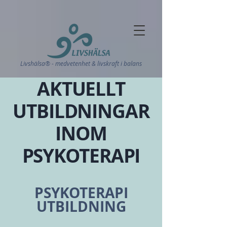
Livshälsa® - medvetenhet & livskraft i balans
AKTUELLT
UTBILDNINGAR
INOM
PSYKOTERAPI
PSYKOTERAPI
UTBILDNING