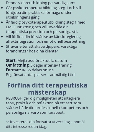
Denna vidareutbildning passar dig som:
Går psykoterapeututbildning steg 1 och vill
fördjupa din praktiska förmåga under
utbildningens gång
Är färdig psykoterapeututbildning steg 1 med
EMCT inriktning och vill utveckla din
terapeutiska precision och personliga stil.
Vill förfina din förståelse av känsloreglering,
affektintegration och emotionell bearbetning
Strävar efter att skapa djupare, varaktiga
förändringar hos dina klienter
Start
: Mejla oss för aktuella datum
Omfattning
: 5 dagar intensiv träning
Format
: IRL & delvis online
Begränsat antal platser – anmäl dig i tid!
Förfina ditt terapeutiska
mästerskap
REBRUSH ger dig möjligheten att integrera
teori, praktik och reflektion på ett sätt som
stärker både din professionella kompetens och
personliga närvaro som terapeut.
✨ Investera i din fortsatta utveckling – anmäl
ditt intresse redan idag.