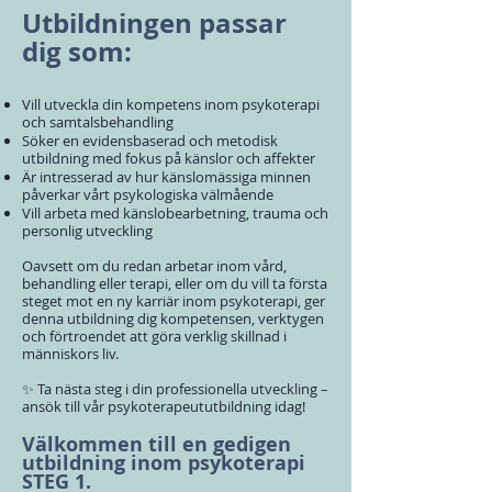
Utbildningen passar
dig som:
Vill utveckla din kompetens inom psykoterapi
och samtalsbehandling
Söker en evidensbaserad och metodisk
utbildning med fokus på känslor och affekter
Är intresserad av hur känslomässiga minnen
påverkar vårt psykologiska välmående
Vill arbeta med känslobearbetning, trauma och
personlig utveckling
Oavsett om du redan arbetar inom vård,
behandling eller terapi, eller om du vill ta första
steget mot en ny karriär inom psykoterapi, ger
denna utbildning dig kompetensen, verktygen
och förtroendet att göra verklig skillnad i
människors liv.
✨ Ta nästa steg i din professionella utveckling –
ansök till vår psykoterapeututbildning idag!
Välkommen till en gedigen
utbildning inom psykoterapi
STEG 1.