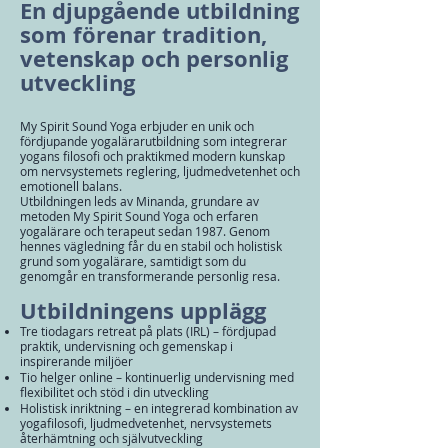
En djupgående utbildning
som förenar tradition,
vetenskap och personlig
utveckling
My Spirit Sound Yoga erbjuder en unik och
fördjupande yogalärarutbildning som integrerar
yogans filosofi och praktikmed modern kunskap
om nervsystemets reglering, ljudmedvetenhet och
emotionell balans.
Utbildningen leds av Minanda, grundare av
metoden My Spirit Sound Yoga och erfaren
yogalärare och terapeut sedan 1987. Genom
hennes vägledning får du en stabil och holistisk
grund som yogalärare, samtidigt som du
genomgår en transformerande personlig resa.
Utbildningens upplägg
Tre tiodagars retreat på plats (IRL) – fördjupad
praktik, undervisning och gemenskap i
inspirerande miljöer
Tio helger online – kontinuerlig undervisning med
flexibilitet och stöd i din utveckling
Holistisk inriktning – en integrerad kombination av
yogafilosofi, ljudmedvetenhet, nervsystemets
återhämtning och självutveckling