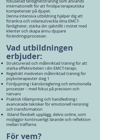
fokuserad färdighetsträning som används
internationellt för att finslipa terapeutiska
kompetenser på djupet.
Denna intensiva utbildning hjälper dig att
förankra och vidareutveckla dina EMCT-
färdigheter, stärka din självtillit i mötet med
klienter och skapa ännu djupare
förändringsprocesser.
Vad utbildningen
erbjuder:
Strukturerad och målinriktad träning för att
stärka effektiviteten i din EMCT-terapi.
Regelrätt medveten målinriktad träning för
psykoterapeuter steg 1
Fördjupning i känsloreglering och emotionella
processer – med fokus på precision och
närvaro
Praktisk tillämpning och handledning i
avancerade tekniker för emotionell rensning
och transformation
Ibland flexibelt upplägg, delvis online, som
möjliggör kontinuerligt lärande och reflektion
mellan träffarna
För vem?