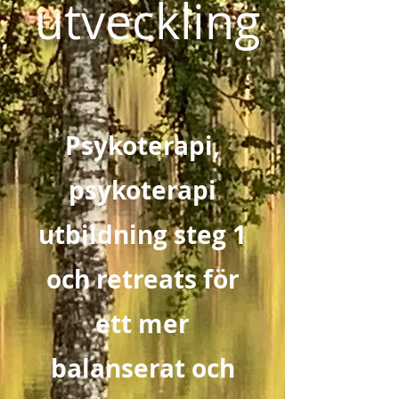
utveckling
Psykoterapi,
psykoterapi
utbildning steg 1
och retreats för
ett mer
balanserat och