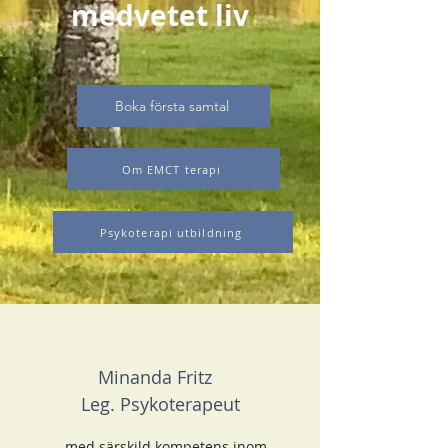
medvetet liv
Boka första samtal
Om EMCT terapi
Psykoterapi utbildning
Minanda Fritz
Leg. Psykoterapeut
...med särskild kompetens inom