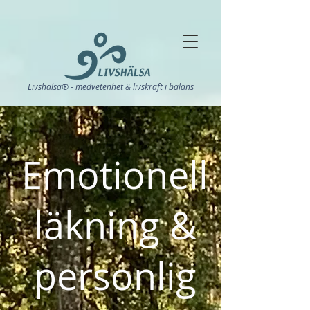
Livshälsa® - medvetenhet & livskraft i balans
Emotionell
läkning &
personlig